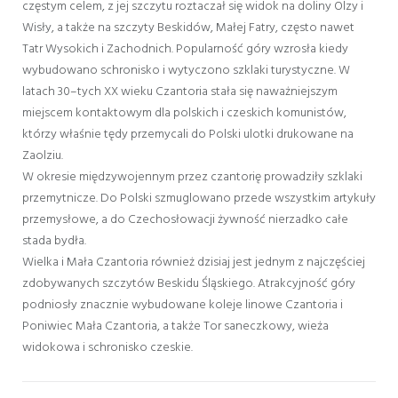
częstym celem, z jej szczytu roztaczał się widok na doliny Olzy i
Wisły, a także na szczyty Beskidów, Małej Fatry, często nawet
Tatr Wysokich i Zachodnich. Popularność góry wzrosła kiedy
wybudowano schronisko i wytyczono szklaki turystyczne. W
latach 30–tych XX wieku Czantoria stała się naważniejszym
miejscem kontaktowym dla polskich i czeskich komunistów,
którzy właśnie tędy przemycali do Polski ulotki drukowane na
Zaolziu.
W okresie międzywojennym przez czantorię prowadziły szklaki
przemytnicze. Do Polski szmuglowano przede wszystkim artykuły
przemysłowe, a do Czechosłowacji żywność nierzadko całe
stada bydła.
Wielka i Mała Czantoria również dzisiaj jest jednym z najczęściej
zdobywanych szczytów Beskidu Śląskiego. Atrakcyjność góry
podniosły znacznie wybudowane koleje linowe Czantoria i
Poniwiec Mała Czantoria, a także Tor saneczkowy, wieża
widokowa i schronisko czeskie.