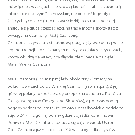
mówiące o zwyczajach miejscowej ludności. Tablice zawierają
informacje o Jerzym Trzanowskim, nie brak też legendy o
śpiących rycerzach (stąd nazwa ścieżki). Po stronie polskiej
znajduje się druga część ścieżki, na trasie można skorzystać z
wyciągu na Czantorię i Małą Czantorię.
Czantoria nazywana jest baśniową górą, krąży wokół niej wiele
legend. Do najbardziej znanych należy ta o śpiacych rycerzach,
którzy obudzą się wtedy gdy śląskiej ziemi będzie najciężej.
Mała i Wielka Czantoria
Mała Czantoria (866 m n.p.m.) leży około trzy kilometry na
południowy zachód od Wielkiej Czantorii (995 m n.p.m.). Z jej
górskiej polany rozpościera się przepiękna panorama Pogórza
Cieszyńskiego (od Cieszyna po Skoczów), a podczas dobrej
pogody widoczne jest także jezioro Goczałkowickie oddalone
stąd o 24 km. Z górnej polany gdzie dojeżdża kolej linowa
Poniwiec Mała Czantoria roztacza się piękny widok Ustronia.
Góra Czantoria już na początku XIX wieku była dla turystów