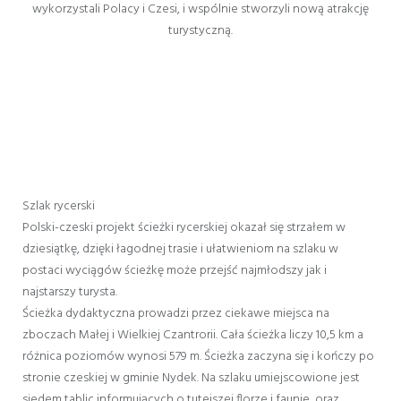
wykorzystali Polacy i Czesi, i wspólnie stworzyli nową atrakcję
turystyczną.
Szlak rycerski
Polski-czeski projekt ścieżki rycerskiej okazał się strzałem w
dziesiątkę, dzięki łagodnej trasie i ułatwieniom na szlaku w
postaci wyciągów ścieżkę może przejść najmłodszy jak i
najstarszy turysta.
Ścieżka dydaktyczna prowadzi przez ciekawe miejsca na
zboczach Małej i Wielkiej Czantrorii. Cała ścieżka liczy 10,5 km a
różnica poziomów wynosi 579 m. Ścieżka zaczyna się i kończy po
stronie czeskiej w gminie Nydek. Na szlaku umiejscowione jest
siedem tablic informujących o tutejszej florze i faunie, oraz