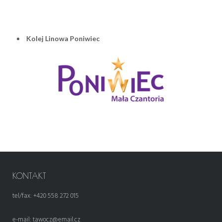
Kolej Linowa Poniwiec
KONTAKT
tel/fax: +420 558 272 015
e-mail:
tawocz@email.cz