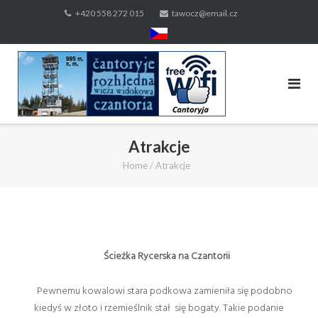
Skip
+420 558 272 015
tawocz@email.cz
to
content
Atrakcje
Home
/
Atrakcje
Ścieżka Rycerska na Czantorii
Pewnemu kowalowi stara podkowa zamieniła się podobno
kiedyś w złoto i rzemieślnik stał się bogaty. Takie podanie